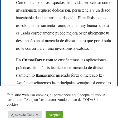
Como muchos otros aspectos de la vida, ser exitoso como
inversionista requiere dedicación, persistencia y un deseo
inacabable de alcanzar la perfección. El análisis técnico
es solo una herramienta –aunque una muy buena- que si
es usada correctamente puede mejora ostensiblemente tu
desempeño en el mercado de divisas, pero que por si sola
no te convertirá en una inversionista exitoso.
CursosForex.com
En
te enseñaremos las aplicaciones
prácticas del análisis técnico en el mercado de divisas
(también lo llamaremos mercado forex o mercado fx).
Aquí te enseñaremos las principales ventajas asi como las
desventajas de negociar en este mercado. En
Este sitio web usa cookies, si permanece aquí acepta su uso. Al
CursosForex.com no te garantizamos el éxito, pero si te
dar clic en "Aceptar" esta autorizando el uso de TODAS las
cookies.
aseguramos una cosa: tus posibilidades de ganar se
incrementaran considerablemente si aprendes a utilizar el
Ajustes de Cookies
Aceptar