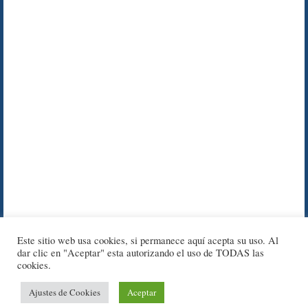
Este sitio web usa cookies, si permanece aquí acepta su uso. Al
dar clic en "Aceptar" esta autorizando el uso de TODAS las
cookies.
© 2012 - 2025 Cursos de Forex -
Aviso Legal
-
Política de
Ajustes de Cookies
Aceptar
Cookies
-
Política de Privacidad